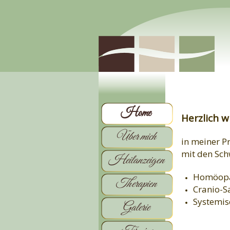
Home
Herzlich 
Über mich
in meiner P
mit den Sc
Heilanzeigen
Homöopa
Therapien
Cranio-S
Systemis
Galerie