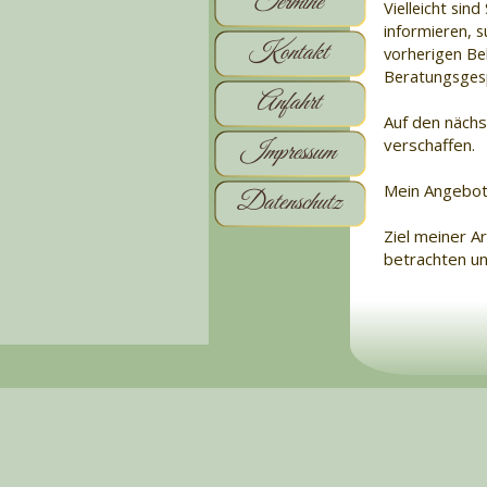
Termine
Vielleicht si
informieren, s
Kontakt
vorherigen Beh
Beratungsgesp
Anfahrt
Auf den nächs
verschaffen.
Impressum
Mein Angebot 
Datenschutz
Ziel meiner A
betrachten un