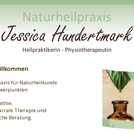
willkommen
raxis für Naturheilkunde
hwerpunkten
thie,
acrale Therapie und
che Beratung.